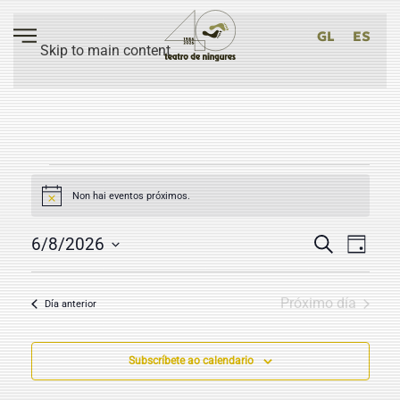
GL
ES
Skip to main content
EVENTOS
Non hai eventos próximos.
Notice
FOR
NAVEG
6
NAV
6/8/2026
Procurar
Día
DE
Select
DE
AGOSTO
date.
VIS
BUSCA
Próximo día
Día anterior
2026
DE
E
EVE
VISTAS
Subscríbete ao calendario
DE