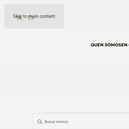
Skip to main content
GL
ES
QUEN SOMOS
EN
EVENTOS
NAVEGACIÓN
Enter
Keyword.