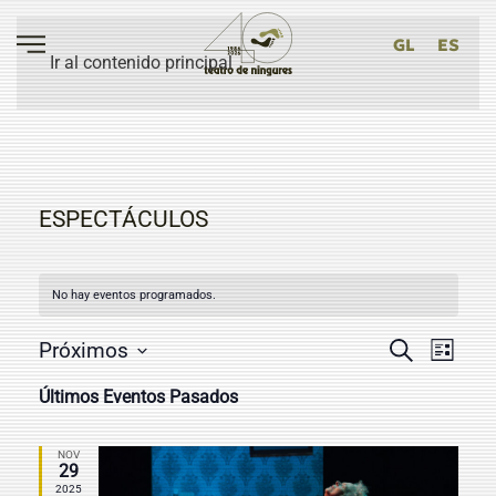
GL
ES
Ir al contenido principal
ESPECTÁCULOS
No hay eventos programados.
NAVEG
NAV
Próximos
Buscar
Lista
DE
Selecciona
DE
Últimos Eventos Pasados
la
VIS
BÚSQU
fecha.
DE
Y
NOV
29
EVE
2025