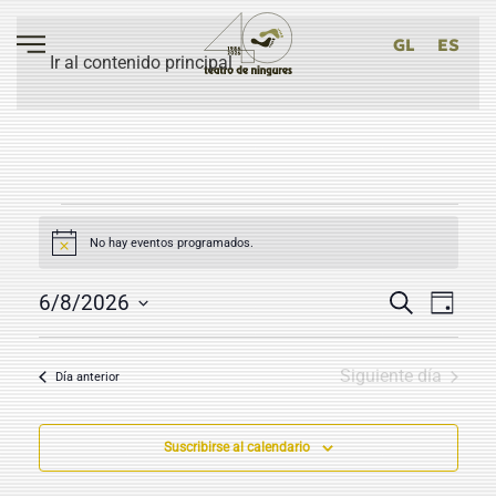
GL
ES
Ir al contenido principal
EVENTOS
No hay eventos programados.
Aviso
EN
NAVEG
6
NAV
6/8/2026
Buscar
Día
DE
Selecciona
DE
AGOSTO
la
VIS
BÚSQU
Siguiente día
Día anterior
2026
fecha.
DE
Y
EVE
VISTAS
Suscribirse al calendario
DE