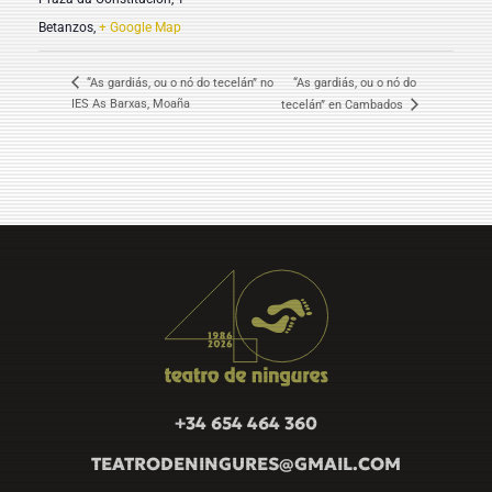
Betanzos
,
+ Google Map
“As gardiás, ou o nó do tecelán” no
“As gardiás, ou o nó do
IES As Barxas, Moaña
tecelán” en Cambados
+34 654 464 360
TEATRODENINGURES@GMAIL.COM