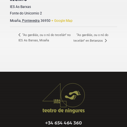
IES As Barxas
Fonte do Unicornio 2
Moaña
,
Pontevedra
36950
+ Google Map
“As gardiás, ou o nó do tecelán” no
“As gardiás, ou o nó do
IES As Barxas, Moaña
tecelán” en Betanzos
+34 654 464 360